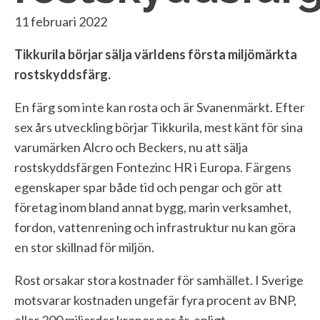
11 februari 2022
Tikkurila börjar sälja världens första miljömärkta
rostskyddsfärg.
En färg som inte kan rosta och är Svanenmärkt. Efter
sex års utveckling börjar Tikkurila, mest känt för sina
varumärken Alcro och Beckers, nu att sälja
rostskyddsfärgen Fontezinc HR i Europa. Färgens
egenskaper spar både tid och pengar och gör att
företag inom bland annat bygg, marin verksamhet,
fordon, vattenrening och infrastruktur nu kan göra
en stor skillnad för miljön.
Rost orsakar stora kostnader för samhället. I Sverige
motsvarar kostnaden ungefär fyra procent av BNP,