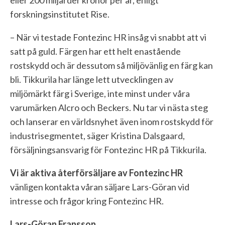
eller 200 miljarder kronor per år, enligt
forskningsinstitutet Rise.
– När vi testade Fontezinc HR insåg vi snabbt att vi
satt på guld. Färgen har ett helt enastående
rostskydd och är dessutom så miljövänlig en färg kan
bli. Tikkurila har länge lett utvecklingen av
miljömärkt färg i Sverige, inte minst under våra
varumärken Alcro och Beckers. Nu tar vi nästa steg
och lanserar en världsnyhet även inom rostskydd för
industrisegmentet, säger Kristina Dalsgaard,
försäljningsansvarig för Fontezinc HR på Tikkurila.
Vi är aktiva återförsäljare av Fontezinc HR
vänligen kontakta våran säljare Lars-Göran vid
intresse och frågor kring Fontezinc HR.
Lars-Göran Fransson