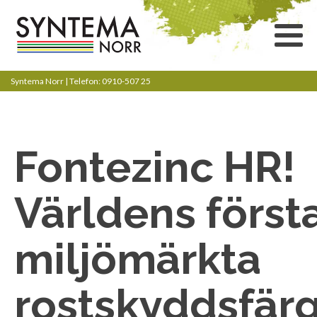
Syntema Norr | Telefon: 0910-507 25
Fontezinc HR!
Världens först
miljömärkta
rostskyddsfärg