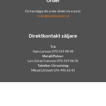
Order
Du kan lägga din order direkt via e-post:
order@syntemanorr.se
Direktkontakt säljare
Trä:
Hans Larsson 070-319 98 48
Metall/Pulver:
Lars Göran Fransson 070-319 06 05
Tekniker Utrustning:
Mikael Löfstedt 076-496 63 41