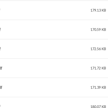
f
179.13 KB
f
170.59 KB
f
172.56 KB
df
171.72 KB
df
171.39 KB
f
180.07 KB