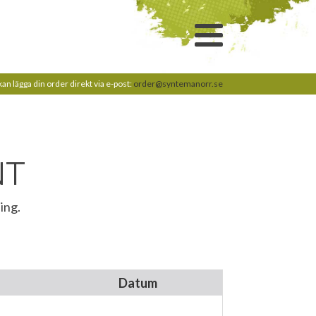
kan lägga din order direkt via e-post:
order@syntemanorr.se
NT
ing.
Datum