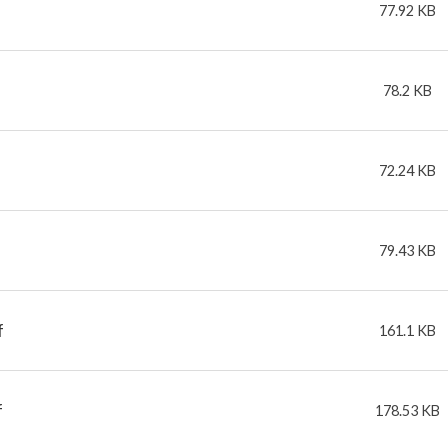
77.92 KB
78.2 KB
72.24 KB
79.43 KB
f
161.1 KB
f
178.53 KB