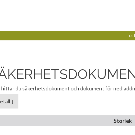
Du 
ÄKERHETSDOKUME
 hittar du säkerhetsdokument och dokument för nedladdn
tall ↓
Storlek